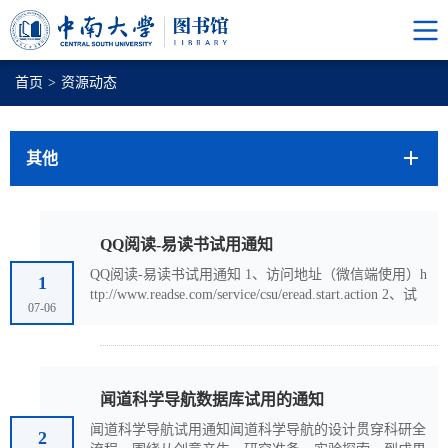
首页
>
资源动态
其他
QQ阅读-易读书试用通知
QQ阅读-易读书试用通知 1、访问地址（微信端使用）h
1
ttp://www.readse.com/service/csu/eread.start.action 2、试
07-06
用期限：2026年6月30日-2027年6月29日 3、数据库简介
QQ阅读-易读书提供超过10万种的正版电子出版图书，
全部为精排版和电子排版，杜绝扫描版，内容全面覆盖
中国出版集团、中信、华章、磨铁、博集天卷、清华大
学出版社、北京大学出版社、中国人民大学出版社等众
闻道科学导航数据库试用的通知
多权威出版机构的出版图书。内容主要涉及文学小说，
闻道科学导航试用通知闻道科学导航的设计贯穿科研全
经济...
2