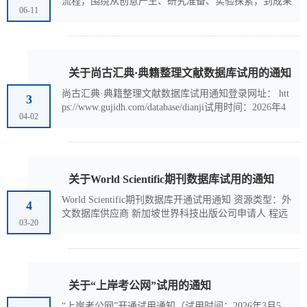
流程，围绕从创意产生、研究准备、实验探索，到成果
06-11
产出的每一个关键环节，构建系统化的支持体系。以
“前沿洞察 · 深度理解 · 知识创造”为核心学术理念，化
身24小时在线的“科研导航仪”，带您从“埋头苦找”的传
统模式，跃入“智能精准、协同高效”的科研新阶段，开
启智能科研、自主学习新体验。 信息快检索、文献深
关于尚古汇典·典籍整理文献数据库试用的通知
速读、学术追前沿、科研强辅助，您想要的功能全都
尚古汇典·典籍整理文献数据库试用通知登录网址： htt
有！ 核...
3
ps://www.gujidh.com/database/dianji试用时间：2026年4
04-02
月1日到2026年9月30日资源简介： 尚古汇典·典籍整理
文献数据库数据资源以上海古籍出版社出版的核心整理
本古籍为主，同时收录上海世纪出版集团内、外相关出
版机构的优质资源。合作对象包括上海辞书出版社、中
西书局等出版机构。收录的资源涵盖经、史、子、集各
关于World Scientific期刊数据库试用的通知
部，包含“中国古典文学丛书”、“中国近代文学丛书”、
World Scientific期刊数据库开通试用通知 资源类型：外
“十...
4
文数据库供应商 新加坡世界科技出版公司申请人 程远
03-20
鹏 联系方式 13691459697 邮箱：ypcheng@worldsc
ientific.com.cn访问网址 ：www.worldscientific.com/page/
wsjournals 资源介绍新加坡世界科技出版公司（World S
cientific Publishing Company）是当今亚太地区规模最大
的英文科技出版公司，也是世界主要科技出版公司之
关于“上岸考公网”试用的通知
一。总部位于新加坡。内容涉及数学、物理、计...
“上岸考公网”开通试用通知（试用时间：2026年3月5