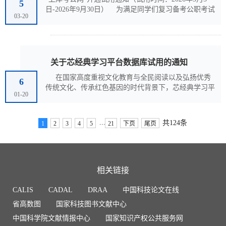
5
日-2026年9月30日） 为满足同学们复习备考公职考试
03-20
过程中对系统性、专业性学习资源与智能化学习工具的
需求，图书馆现已开通“上岸考公网”供广大同学免费试
用。 “上岸考公网”是中科教育携手中公、华图等国内
知名公考培训机构研发推出的新一代智慧学习平
台。 作为目前视频课程量最大的公职考试学习资源
关于芯经典学习平台数据库试用的通知
库，“上岸考公网”依托中公、华图等二十余家全国知名
在国家高度重视文化教育与全民阅读以及弘扬优秀
培训机构...
6
传统文化、传承红色基因的时代背景下，芯经典学习平
01-20
台应运而生。平台紧跟国家政策导向，紧扣高校育人目
标，整合红色经典、文明经典、专业经典等多维度优质
资源，构建全方位、多层次的经典阅读与学习体系。平
...
共124条
1
2
3
4
5
21
下页
尾页
台致力于打造高校阅读推广的新范式，推动经典阅读工
作向纵深发展。芯经典学习平台以经典图书为基础，携
手多所顶尖高校，汇聚通识领域及学科专业领域的权威
专家学者，共...
相关链接
CALIS
CADAL
DRAA
中国科技论文在线
省高数图
国家科技图书文献中心
中国科学院文献情报中心
国家知识产权公共服务网