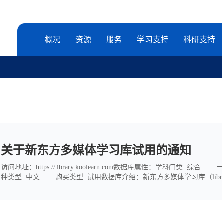
概况
资源
服务
学习支持
科研支持
关于新东方多媒体学习库试用的通知
访问地址：https://library.koolearn.com数据库属性：学科
种类型: 中文 购买类型: 试用数据库介绍：新东方多媒体学习库（librar
习平台，为师生提供丰富、优质的线上课程，让大家能够感受新东方激
心、考试中...