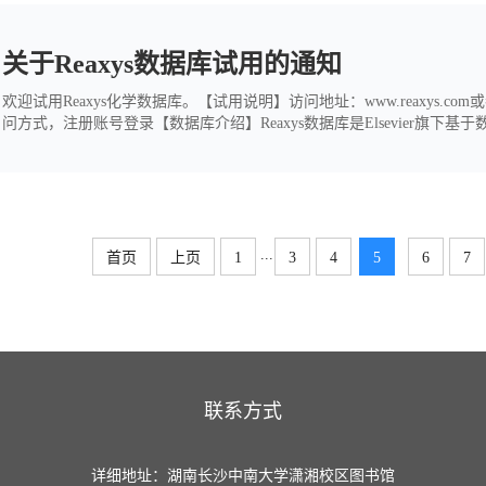
关于Reaxys数据库试用的通知
欢迎试用Reaxys化学数据库。【试用说明】访问地址：www.reaxys.com或者asia
问方式，注册账号登录【数据库介绍】Reaxys数据库是Elsevier旗
实验验证的物质信息，收录超过2.79亿种化合物、6500万条反应词条（单
全球105个专利局的专利，以及与化...
...
首页
上页
1
3
4
5
6
7
联系方式
详细地址：湖南长沙中南大学潇湘校区图书馆