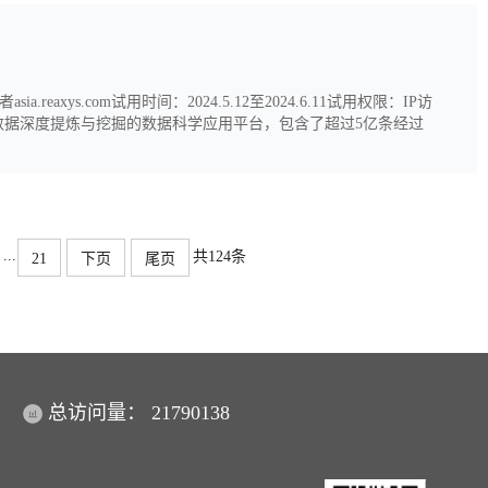
.reaxys.com试用时间：2024.5.12至2024.6.11试用权限：IP访
下基于数据深度提炼与挖掘的数据科学应用平台，包含了超过5亿条经过
步和多步反应）以及1.12亿条文摘记录。Reaxys数据库内容覆盖
...
共124条
21
下页
尾页
总访问量：
21790138