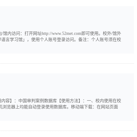
内/馆内访问：打开网址http://www.52met.com即可使用。校外/馆外
界语言学习馆」，使用个人账号登录访问。备注：个人账号须在校
仅可使用少部分功能，回到校园网内或图书馆网络内登录，即可绑
31日【试用内容】：中国审判案例数据库【使用方法】：一、校内使用在校
APP和手机浏览器上均能自动登录使用数据库。移动端下载：在网站页面
下载安装APP；苹果手机扫码跳转至应用商店，或者直接在应用商