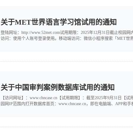
关于MET世界语言学习馆试用的通知
登陆网址：http://www.52met.com试用期限：2025年12月31日截止校园网
访问：使用个人账号登录使用。移动端访问：微信小程序搜索「MET世
园网内或图书馆网络内注册。若账号在校园网外或图书馆网络外注册，
定本机构身份并正常使用。资源库简介...
关于中国审判案例数据库试用的通知
【访问网址】：www.chncase.cn【试用期限】：截至2025年9月
园网IP范围内打开数据库首页：www.chncase.cn，即在电脑端、
右上角点击“APP”，用手机扫一扫二维码，安卓手机使用浏览器打开，
店搜索“审判案例”，下载安装APP。二、...