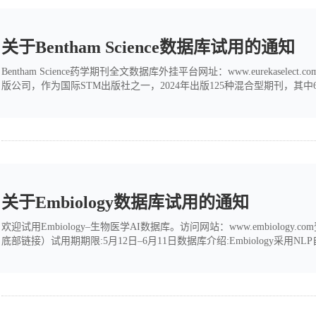
关于Bentham Science数据库试用的通知
Bentham Science药学期刊全文数据库外挂平台网址：www.eurekaselect.co
版公司，作为国际STM出版社之一，2024年出版125种混合型期刊，其中6
千四百余种电子书。Bentham Science出版的专利类期刊，是全球仅有的专
关键意见领袖，所有期刊均被权威文摘/...
关于Embiology数据库试用的通知
欢迎试用Embiology–生物医学AI数据库。访问网站：www.embiology.
底部链接）试用期期限:5月12日–6月11日数据库介绍:Embiology
学文献里，构建生物学知识图谱。以某种靶点或者疾病为检索基础，快
完整的生物信号通路。相较于传统文献...