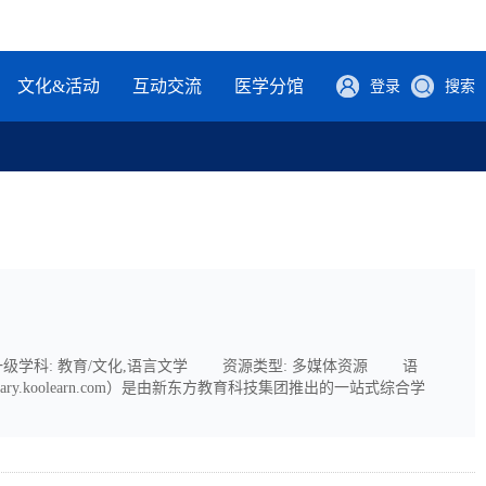
文化&活动
互动交流
医学分馆
登录
搜索
门类: 综合 一级学科: 教育/文化,语言文学 资源类型: 多媒体资源 语
y.koolearn.com）是由新东方教育科技集团推出的一站式综合学
情、幽默教学风格的魅力，获得在线学习体验。平台设置了课程中