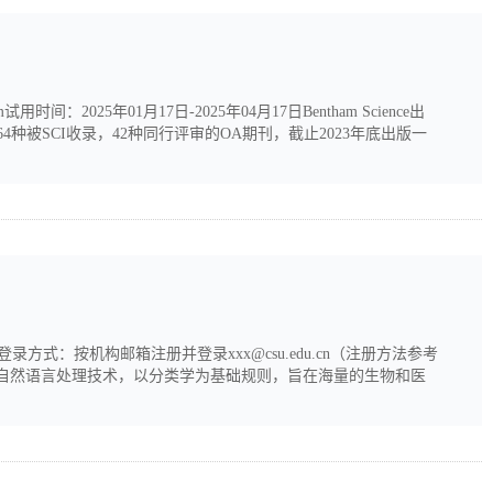
m试用时间：2025年01月17日-2025年04月17日Bentham Science出
4种被SCI收录，42种同行评审的OA期刊，截止2023年底出版一
利评论期刊。Bentham Science众多著名期刊编委都是所在领域的
com登录方式：按机构邮箱注册并登录xxx@csu.edu.cn（注册方法参考
采用NLP自然语言处理技术，以分类学为基础规则，旨在海量的生物和医
速关联其上下游相关基因，蛋白，病毒，调控机理等信息，并形成