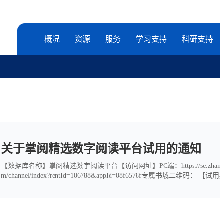
概况
资源
服务
学习支持
科研支持
关于掌阅精选数字阅读平台试用的通知
【数据库名称】掌阅精选数字阅读平台【访问网址】PC端：https://se.zhangyue.com/chan
m/channel/index?rentId=106788&appId=08f6578f专属
授权注册，在学校范围内手机号+验证码登录注册访问，注册完成后不受地址位
选是掌阅科技专门为高校读...