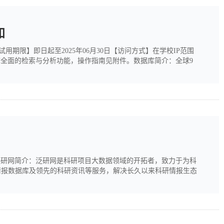
知
m/【试用期限】即日起至2025年06月30日【访问方式】在学校IP范围
库全面的检索与分析功能，操作指南见附件。数据库简介：全球9
可以对我们学习、科研工作带来意想不到的帮助。项目研发的前
25年12月31日泛研网简介：泛研网是科研项目大数据领域的开拓者，致力于为科
情报数据库及领先的科研资讯等服务，解决长久以来科研情报生态
发达国家和地区的1000多万个受资助科研项目数据及3000多