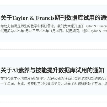
关于Taylor & Francis期刊数据库试用的
为助力和满足师生的教学和科研需求，我们为大家开通了Taylor & Fran
试用期为2025年9月26日至2025年11月26日。试用期间，通过Taylor & Franc
学术资源，涵盖：人文社会科学期刊数据库：提供1,412种经专家评审的高
等声誉卓越的期刊。 其中83%的期...
关于AI素养与技能提升数据库试用的通知
在当今数字化飞速发展的时代，AI已经成为推动社会进步和创新的核心
一个全面、专业、便捷的学习和交流平台，涵盖了AI领域的各个方面，通
AI对学习、生活和工作带来的深刻变革。AI素养测评：提供全面且个性
智能体，打造一个丰富多样的智能体展示...