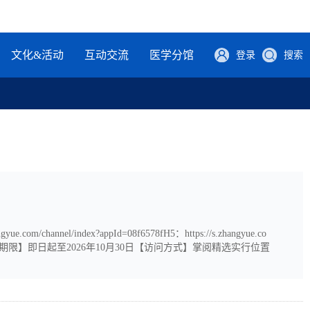
文化&活动
互动交流
医学分馆
登录
搜索
nel/index?appId=08f6578fH5：https://s.zhangyue.co
书城二维码： 【试用期限】即日起至2026年10月30日【访问方式】掌阅精选实行位置
置限制。 联系人：阮丽婷 13787312981数据库介绍掌阅精