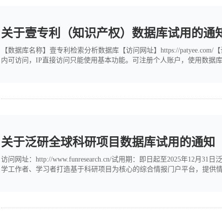
关于壹专利（知识产权）数据库试用的通
【数据库名称】壹专利检索分析数据库【访问网址】https://patyee.co
内可访问，IP直接访问只能使用基本功能。可注册个人账户，使用数据
5%以上的发明创造收录于专利文献中。如果能够有效的利用专利文献，
期，如何发现技术的研发热点？如何快速...
关于泛研全球科研项目数据库试用的通知
访问网址：http://www.funresearch.cn/试用期：即日起至20
学工作者、学习者打造基于科研项目为核心的综合情报门户平台，提供
缺失的重要起始环节。1）全球科研项目数据库：收录了世界上二十多个科技
万条科研成果（产出）链接指向，项目...