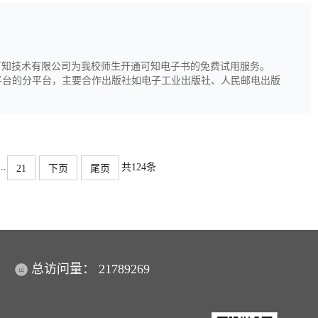
可知技术有限公司为我校师生开通可知电子书的免费试用服务。
知识服务平台的分平台，主要合作出版社如电子工业出版社、人民邮电出版
出版社、人民卫生出版社、社科文献出版社、浙江大学出版社、上
...
共124条
21
下页
尾页
总访问量：
21789269