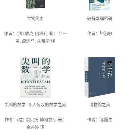
食物简史
破解幸福密码
作者：(法) 雅克·阿塔利 著； 吕一
作者：毕淑敏
民, 应远马, 朱晓罕 译
尖叫的数学: 令人惊叹的数学之美
博物馆之美
作者：(意) 翁贝托·博塔兹尼 著；
作者：陈履生
余婷婷 译