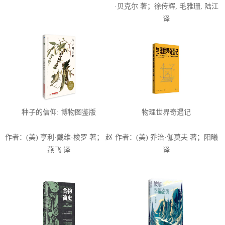
·贝克尔 著；徐传辉, 毛雅珊, 陆江
译
种子的信仰: 博物图鉴版
物理世界奇遇记
作者：(美) 亨利·戴维·梭罗 著； 赵
作者：(美) 乔治·伽莫夫 著；阳曦
燕飞 译
译