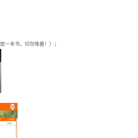
只放一本书，切勿堆叠！）；