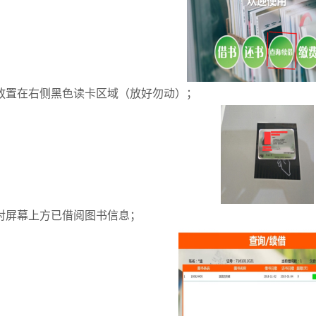
放置在右侧黑色读卡区域（放好勿动）；
对屏幕上方已借阅图书信息；