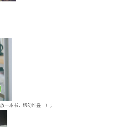
只放一本书，切勿堆叠！）；