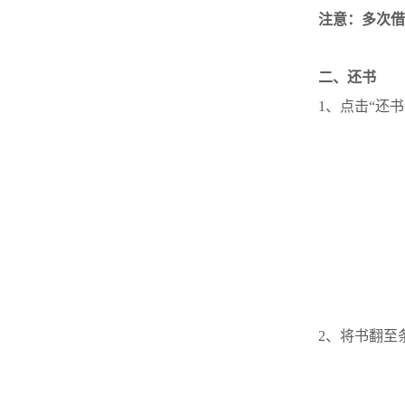
注意：多次借
二、还书
1、点击“还
2、将书翻至