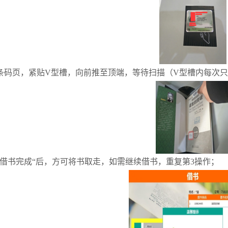
条码页，紧贴V型槽，向前推至顶端，等待扫描（V型槽内每次
”借书完成“后，方可将书取走，如需继续借书，重复第3操作；