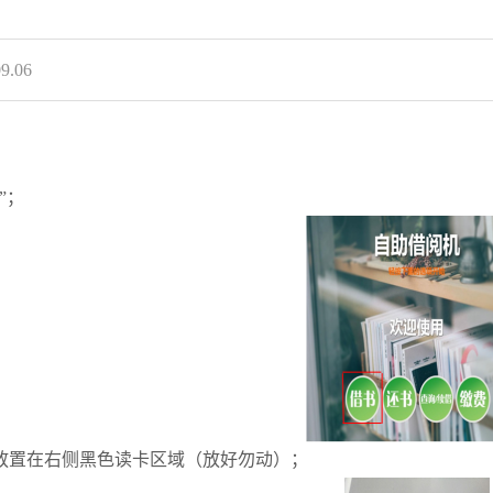
.06
”；
放置在右侧黑色读卡区域（放好勿动）；